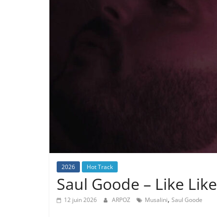
2026
Hot Track
Saul Goode – Like Like 
,
12 juin 2026
ARPOZ
Musalini
Saul Goode