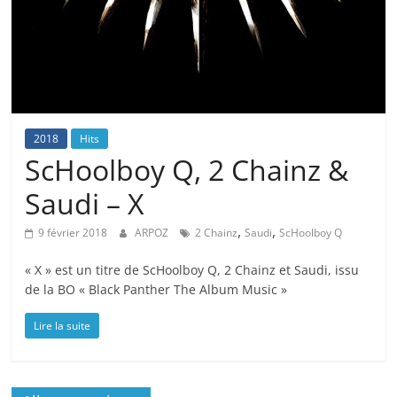
2018
Hits
ScHoolboy Q, 2 Chainz &
Saudi – X
,
,
9 février 2018
ARPOZ
2 Chainz
Saudi
ScHoolboy Q
« X » est un titre de ScHoolboy Q, 2 Chainz et Saudi, issu
de la BO « Black Panther The Album Music »
Lire la suite