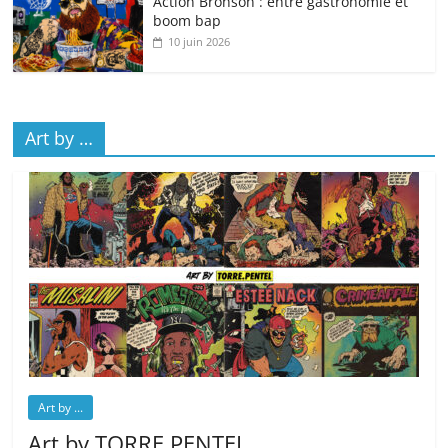
Action Bronson : entre gastronomie et
boom bap
10 juin 2026
Art by …
Art by ...
Art by TORRE.PENTEL