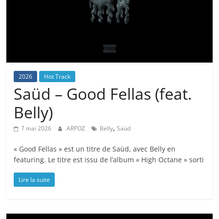
2026
Hot Track
Saüd – Good Fellas (feat.
Belly)
,
7 mai 2026
ARPOZ
Belly
Saüd
« Good Fellas » est un titre de Saüd, avec Belly en
featuring. Le titre est issu de l’album « High Octane » sorti
Lire la suite