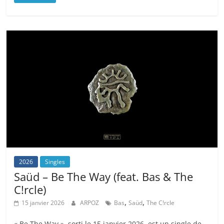
2026
Singles
Saüd – Be The Way (feat. Bas & The
C!rcle)
,
,
15 janvier 2026
ARPOZ
Bas
Saüd
The C!rcle
« Be The Way », sorti le 15 janvier 2026, est un single de