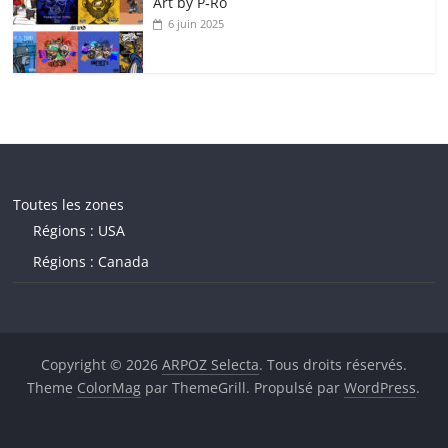
Art by P‑Ro
6 juin 2025
Toutes les zones
Régions : USA
Régions : Canada
Copyright © 2026
ARPOZ Selecta
. Tous droits réservés.
Theme
ColorMag
par ThemeGrill. Propulsé par
WordPress
.