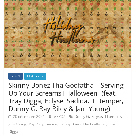
2024
Hot Track
Skinny Bonez Tha Godfatha – Serving
Up Your Screams [Halloween] (feat.
Tray Digga, Eclyse, Sadida, ILLtemper,
Donny G, Ray Riley & Jam Young)
,
,
,
20 décembre 2024
ARPOZ
Donny G
Eclyse
ILLtemper
,
,
,
,
Jam Young
Ray Riley
Sadida
Skinny Bonez Tha Godfatha
Tray
Digga