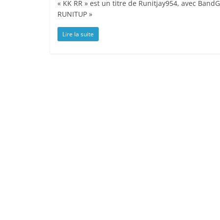
« KK RR » est un titre de Runitjay954, avec BandG
RUNITUP »
Lire la suite