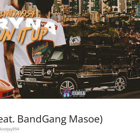
feat. BandGang Masoe)
Runitjay954