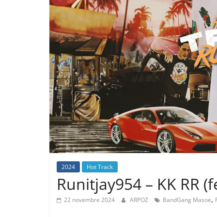
2024
Hot Track
Runitjay954 – KK RR (
,
22 novembre 2024
ARPOZ
BandGang Masoe