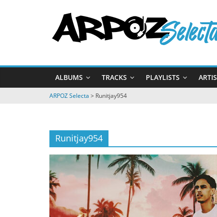
Passer
ARPOZ
au
contenu
Selecta
by
ALBUMS
TRACKS
PLAYLISTS
ARTI
ARPOZ
&
ARPOZ Selecta
>
Runitjay954
BENNO
Runitjay954