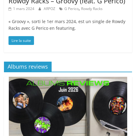
Rowdy Racks – Groovy (feat. G Perico)
,
1 mars 2024
ARPOZ
G Perico
Rowdy Racks
« Groovy », sorti le 1er mars 2024, est un single de Rowdy
Racks avec G Perico en featuring.
Lire la suite
Albums reviews