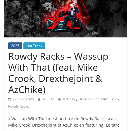
2025
Hot Track
Rowdy Racks – Wassup
With That (feat. Mike
Crook, Drexthejoint &
AzChike)
,
,
,
22 août 2025
ARPOZ
AzChike
Drexthejoint
Mike Crook
Rowdy Racks
« Wassup With That » est un titre de Rowdy Racks, avec
Mike Crook, Drexthejoint et AzChike en featuring. Le titre