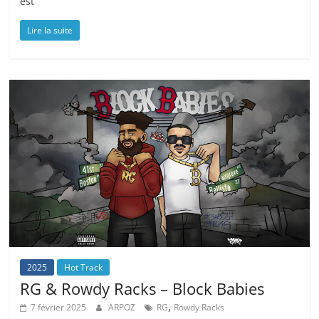
est
Lire la suite
2025
Hot Track
RG & Rowdy Racks – Block Babies
,
7 février 2025
ARPOZ
RG
Rowdy Racks