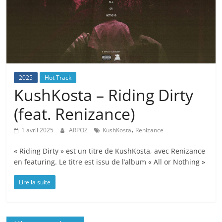
2025
Hot Track
KushKosta – Riding Dirty
(feat. Renizance)
,
1 avril 2025
ARPOZ
KushKosta
Renizance
« Riding Dirty » est un titre de KushKosta, avec Renizance
en featuring. Le titre est issu de l’album « All or Nothing »
Lire la suite