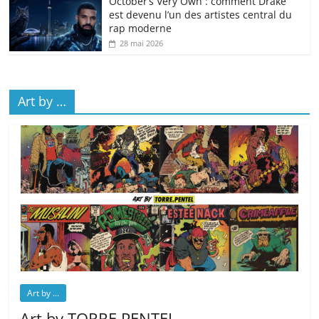
October’s Very Own : comment Drake
est devenu l’un des artistes central du
rap moderne
28 mai 2026
Art by …
Art by ...
Art by TORRE.PENTEL