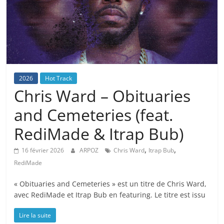
2026
Hot Track
Chris Ward – Obituaries
and Cemeteries (feat.
RediMade & Itrap Bub)
,
,
16 février 2026
ARPOZ
Chris Ward
Itrap Bub
RediMade
« Obituaries and Cemeteries » est un titre de Chris Ward,
avec RediMade et Itrap Bub en featuring. Le titre est issu
Lire la suite