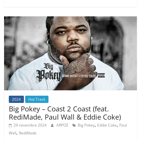
2024
Hot Track
Big Pokey – Coast 2 Coast (feat.
RediMade, Paul Wall & Eddie Coke)
,
,
29 novembre 2024
ARPOZ
Big Pokey
Eddie Coke
Paul
,
Wall
RediMade