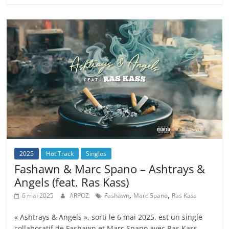
2025
Hot Track
Singles
Fashawn & Marc Spano – Ashtrays &
Angels (feat. Ras Kass)
,
,
6 mai 2025
ARPOZ
Fashawn
Marc Spano
Ras Kass
« Ashtrays & Angels », sorti le 6 mai 2025, est un single
collaboratif de Fashawn et Marc Spano avec Ras Kass