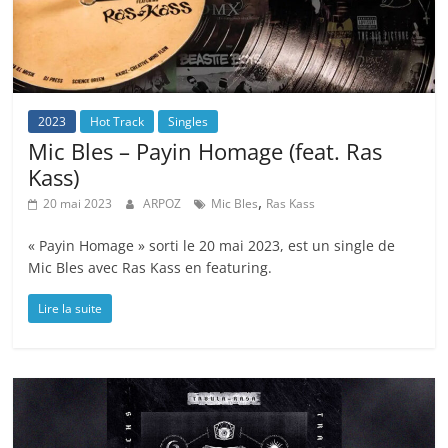
2023
Hot Track
Singles
Mic Bles – Payin Homage (feat. Ras
Kass)
,
20 mai 2023
ARPOZ
Mic Bles
Ras Kass
« Payin Homage » sorti le 20 mai 2023, est un single de
Mic Bles avec Ras Kass en featuring.
Lire la suite