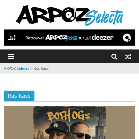
Passer
au
contenu
ARPOZ
Selecta
by
ARPOZ Selecta
>
Ras Kass
ARPOZ
&
BENNO
Ras Kass