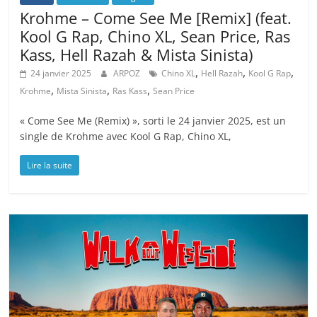
Krohme – Come See Me [Remix] (feat.
Kool G Rap, Chino XL, Sean Price, Ras
Kass, Hell Razah & Mista Sinista)
,
,
,
24 janvier 2025
ARPOZ
Chino XL
Hell Razah
Kool G Rap
,
,
,
Krohme
Mista Sinista
Ras Kass
Sean Price
« Come See Me (Remix) », sorti le 24 janvier 2025, est un
single de Krohme avec Kool G Rap, Chino XL,
Lire la suite