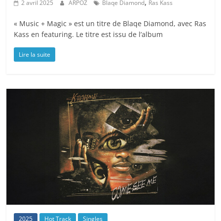
,
2 avril 2025
ARPOZ
Blaqe Diamond
Ras Kass
« Music + Magic » est un titre de Blaqe Diamond, avec Ras
Kass en featuring. Le titre est issu de l’album
Lire la suite
2025
Hot Track
Singles