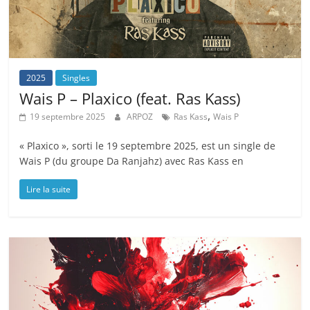
2025
Singles
Wais P – Plaxico (feat. Ras Kass)
,
19 septembre 2025
ARPOZ
Ras Kass
Wais P
« Plaxico », sorti le 19 septembre 2025, est un single de
Wais P (du groupe Da Ranjahz) avec Ras Kass en
Lire la suite