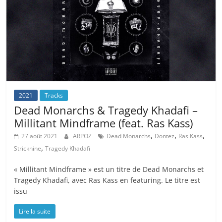
2021
Tracks
Dead Monarchs & Tragedy Khadafi –
Millitant Mindframe (feat. Ras Kass)
,
,
,
27 août 2021
ARPOZ
Dead Monarchs
Dontez
Ras Kass
,
Stricknine
Tragedy Khadafi
« Millitant Mindframe » est un titre de Dead Monarchs et
Tragedy Khadafi, avec Ras Kass en featuring. Le titre est
issu
Lire la suite