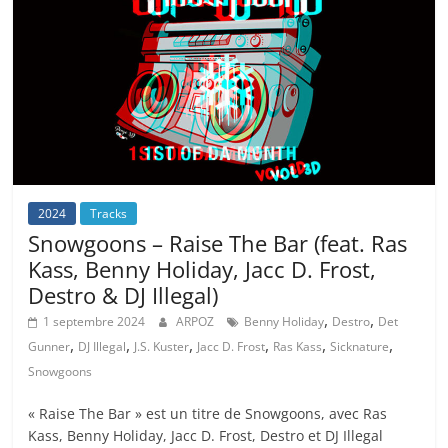
2024
Tracks
Snowgoons – Raise The Bar (feat. Ras
Kass, Benny Holiday, Jacc D. Frost,
Destro & DJ Illegal)
,
,
1 septembre 2024
ARPOZ
Benny Holiday
Destro
Det
,
,
,
,
,
,
Gunner
DJ Illegal
J.S. Kuster
Jacc D. Frost
Ras Kass
Sicknature
Snowgoons
« Raise The Bar » est un titre de Snowgoons, avec Ras
Kass, Benny Holiday, Jacc D. Frost, Destro et DJ Illegal