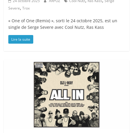
,
,
24 octobre 2025
ARPOZ
Cool Nutz
Ras Kass
Serge
,
Severe
Trox
« One of One (Remix) », sorti le 24 octobre 2025, est un
single de Serge Severe avec Cool Nutz, Ras Kass
Lire la suite