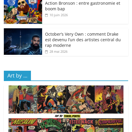
Action Bronson : entre gastronomie et
boom bap
10 juin 2026
October’s Very Own : comment Drake
est devenu l’un des artistes central du
rap moderne
28 mai 2026
Art by …