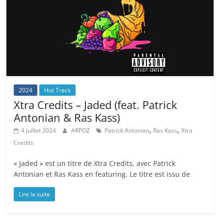
2024
Hot Track
Xtra Credits – Jaded (feat. Patrick
Antonian & Ras Kass)
,
,
4 juillet 2024
ARPOZ
Patrick Antonian
Ras Kass
Xtra
Credits
« Jaded » est un titre de Xtra Credits, avec Patrick
Antonian et Ras Kass en featuring. Le titre est issu de
Lire la suite