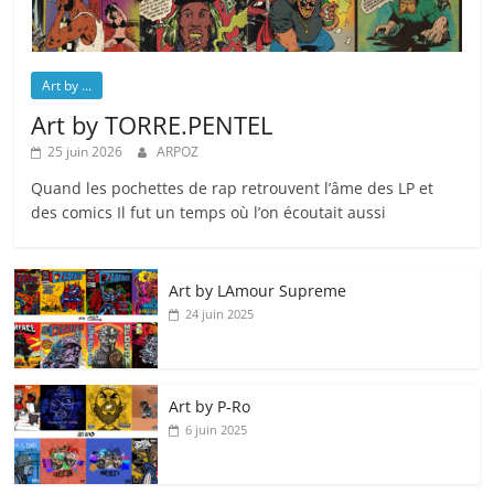
Art by ...
Art by TORRE.PENTEL
25 juin 2026
ARPOZ
Quand les pochettes de rap retrouvent l’âme des LP et
des comics Il fut un temps où l’on écoutait aussi
Art by LAmour Supreme
24 juin 2025
Art by P‑Ro
6 juin 2025