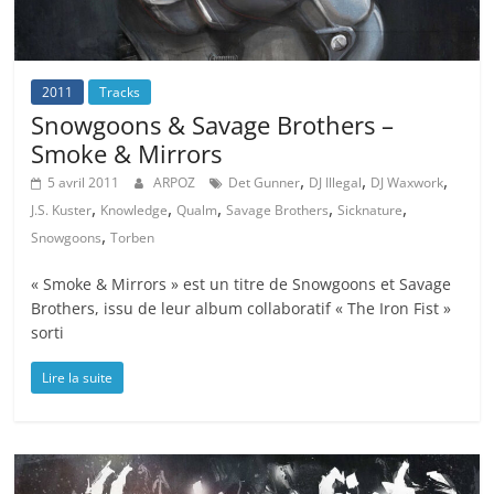
2011
Tracks
Snowgoons & Savage Brothers –
Smoke & Mirrors
,
,
,
5 avril 2011
ARPOZ
Det Gunner
DJ Illegal
DJ Waxwork
,
,
,
,
,
J.S. Kuster
Knowledge
Qualm
Savage Brothers
Sicknature
,
Snowgoons
Torben
« Smoke & Mirrors » est un titre de Snowgoons et Savage
Brothers, issu de leur album collaboratif « The Iron Fist »
sorti
Lire la suite