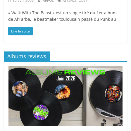
15 avril 2009
ARPOZ
Al'Tarba
Qualm
« Walk With The Beast » est un single tiré du 1er album
de Al’Tarba, le beatmaker toulousain passé du Punk au
Lire la suite
Albums reviews