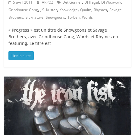
,
,
,
5 avril 2011
ARPOZ
Det Gunner
DJ Illegal
DJ Waxwork
,
,
,
,
,
Grindhouse Gang
J.S. Kuster
Knowledge
Qualm
Rhymes
Savage
,
,
,
,
Brothers
Sicknature
Snowgoons
Torben
Words
« Progress » est un titre de Snowgoons et Savage
Brothers, avec Grindhouse Gang, Words et Rhymes en
featuring. Le titre est
Lire la suite