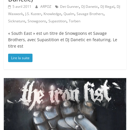
,
,
,
5 avril 2011
ARPOZ
Det Gunner
DJ Danetic
DJ Illegal
DJ
,
,
,
,
,
Waxwork
J.S. Kuster
Knowledge
Qualm
Savage Brothers
,
,
,
Sicknature
Snowgoons
Supastition
Torben
« South East » est un titre de Snowgoons et Savage
Brothers, avec Supastition et DJ Danetic en featuring. Le
titre est
Lire la suite