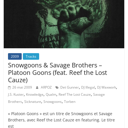
2009
Tracks
Snowgoons & Savage Brothers –
Platoon Goons (feat. Reef the Lost
Cauze)
,
,
,
26 mai 2009
ARPOZ
Det Gunner
DJ Illegal
DJ Waxwork
,
,
,
,
J.S. Kuster
Knowledge
Qualm
Reef The Lost Cauze
Savage
,
,
,
Brothers
Sicknature
Snowgoons
Torben
« Platoon Goons » est un titre de Snowgoons et Savage
Brothers, avec Reef the Lost Cauze en featuring. Le titre
est