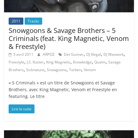
2011
Tracks
Snowgoons & Savage Brothers – 5
Criminals (feat. King Magnetic, Venom
& Freestyle)
,
,
,
5 avril 2011
ARPOZ
Det Gunner
DJ Illegal
DJ Waxwork
,
,
,
,
,
Freestyle
J.S. Kuster
King Magnetic
Knowledge
Qualm
Savage
,
,
,
,
Brothers
Sicknature
Snowgoons
Torben
Venom
« 5 Criminals » est un titre de Snowgoons et Savage
Brothers, avec King Magnetic, Venom et Freestyle en
featuring. Le titre
Lire la suite