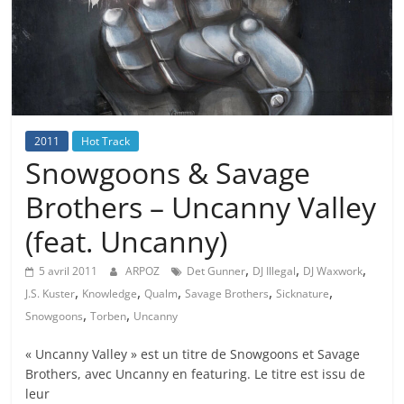
2011
Hot Track
Snowgoons & Savage
Brothers – Uncanny Valley
(feat. Uncanny)
,
,
,
5 avril 2011
ARPOZ
Det Gunner
DJ Illegal
DJ Waxwork
,
,
,
,
,
J.S. Kuster
Knowledge
Qualm
Savage Brothers
Sicknature
,
,
Snowgoons
Torben
Uncanny
« Uncanny Valley » est un titre de Snowgoons et Savage
Brothers, avec Uncanny en featuring. Le titre est issu de
leur