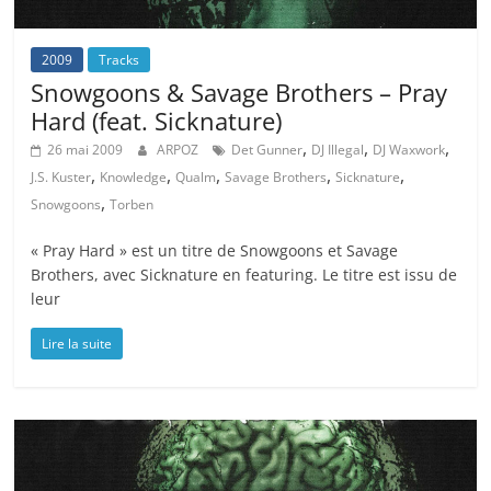
2009
Tracks
Snowgoons & Savage Brothers – Pray
Hard (feat. Sicknature)
,
,
,
26 mai 2009
ARPOZ
Det Gunner
DJ Illegal
DJ Waxwork
,
,
,
,
,
J.S. Kuster
Knowledge
Qualm
Savage Brothers
Sicknature
,
Snowgoons
Torben
« Pray Hard » est un titre de Snowgoons et Savage
Brothers, avec Sicknature en featuring. Le titre est issu de
leur
Lire la suite