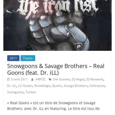
2011
Tracks
Snowgoons & Savage Brothers – Real
Goons (feat. Dr. iLL)
,
,
,
5 avril 2011
ARPOZ
Det Gunner
DJ Illegal
DJ Waxwork
,
,
,
,
,
,
Dr. iLL
J.S. Kuster
Knowledge
Qualm
Savage Brothers
Sicknature
,
Snowgoons
Torben
« Real Goons » est un titre de Snowgoons et Savage
Brothers, avec Dr. iLL en featuring. Le titre est issu de