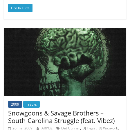
Lire la suite
2009
Tracks
Snowgoons & Savage Brothers –
South Carolina Struggle (feat. Vibez)
,
,
,
26 mai 2009
ARPOZ
Det Gunner
DJ Illegal
DJ Waxwork