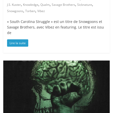
,
,
,
,
,
J.S. Kuster
Knowledge
Qualm
Savage Brothers
Sicknature
,
,
Snowgoons
Torben
Vibez
« South Carolina Struggle » est un titre de Snowgoons et
Savage Brothers, avec Vibez en featuring. Le titre est issu
de
Lire la suite