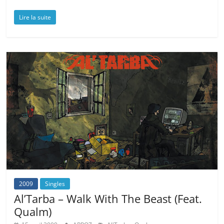
Lire la suite
2009
Singles
Al’Tarba – Walk With The Beast (Feat.
Qualm)
,