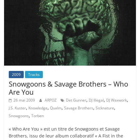
2009
Tracks
Snowgoons & Savage Brothers – Who
Are You
,
,
,
26 mai 2009
ARPOZ
Det Gunner
DJ Illegal
DJ Waxwork
,
,
,
,
,
J.S. Kuster
Knowledge
Qualm
Savage Brothers
Sicknature
,
Snowgoons
Torben
« Who Are You » est un titre de Snowgoons et Savage
Brothers, issu de leur album collaboratif « A Fist in the