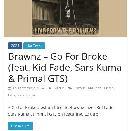
2024
Hot Track
Brawnz – Go For Broke
(feat. Kid Fade, Sars Kuma
& Primal GTS)
,
,
16 septembre 2024
ARPOZ
Brawnz
Kid Fade
Primal
,
GTS
Sars Kuma
« Go For Broke » est un titre de Brawnz, avec Kid Fade,
Sars Kuma et Primal GTS en featuring. Le titre
Lire la suite