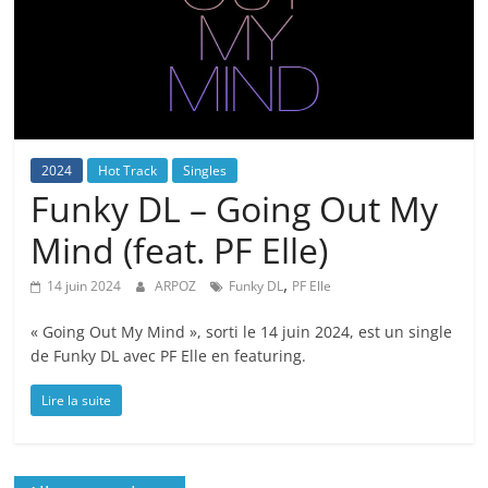
2024
Hot Track
Singles
Funky DL – Going Out My
Mind (feat. PF Elle)
,
14 juin 2024
ARPOZ
Funky DL
PF Elle
« Going Out My Mind », sorti le 14 juin 2024, est un single
de Funky DL avec PF Elle en featuring.
Lire la suite