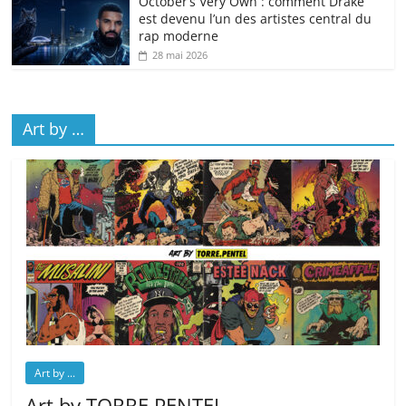
October’s Very Own : comment Drake
est devenu l’un des artistes central du
rap moderne
28 mai 2026
Art by …
Art by ...
Art by TORRE.PENTEL