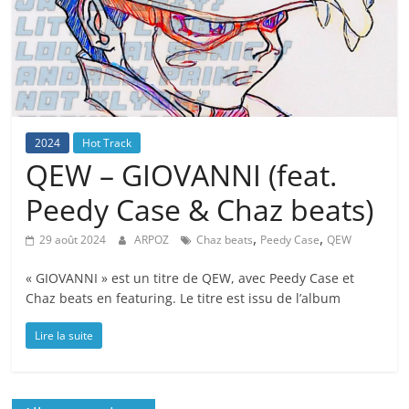
2024
Hot Track
QEW – GIOVANNI (feat.
Peedy Case & Chaz beats)
,
,
29 août 2024
ARPOZ
Chaz beats
Peedy Case
QEW
« GIOVANNI » est un titre de QEW, avec Peedy Case et
Chaz beats en featuring. Le titre est issu de l’album
Lire la suite