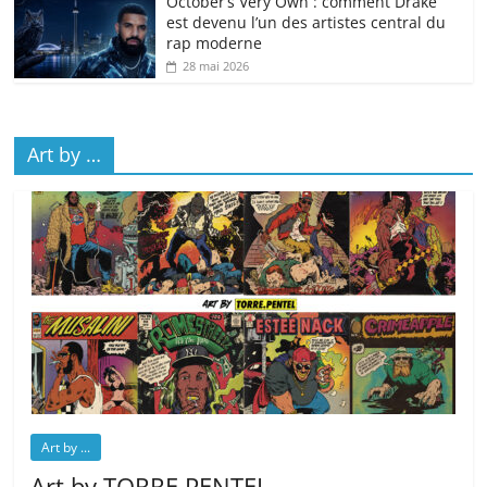
October’s Very Own : comment Drake
est devenu l’un des artistes central du
rap moderne
28 mai 2026
Art by …
Art by ...
Art by TORRE.PENTEL