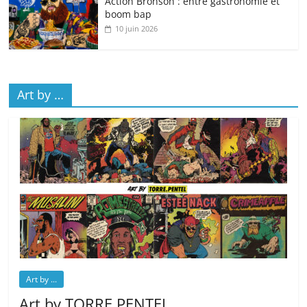
Action Bronson : entre gastronomie et
boom bap
10 juin 2026
Art by …
Art by ...
Art by TORRE.PENTEL