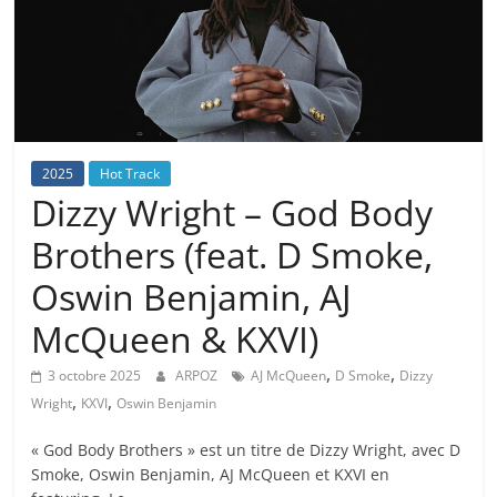
2025
Hot Track
Dizzy Wright – God Body
Brothers (feat. D Smoke,
Oswin Benjamin, AJ
McQueen & KXVI)
,
,
3 octobre 2025
ARPOZ
AJ McQueen
D Smoke
Dizzy
,
,
Wright
KXVI
Oswin Benjamin
« God Body Brothers » est un titre de Dizzy Wright, avec D
Smoke, Oswin Benjamin, AJ McQueen et KXVI en