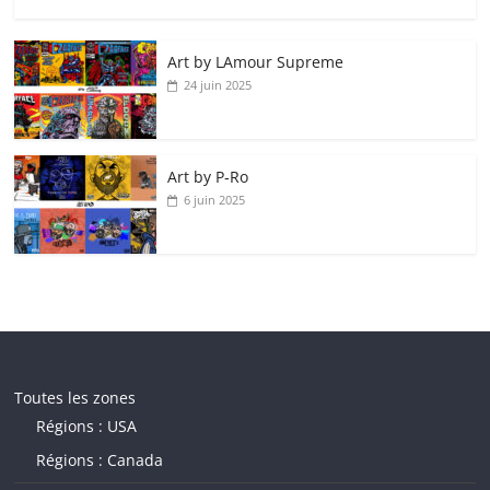
Art by LAmour Supreme
24 juin 2025
Art by P‑Ro
6 juin 2025
Toutes les zones
Régions : USA
Régions : Canada