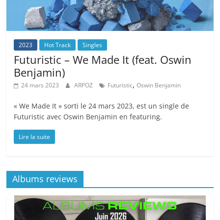
2023
Hot Track
Singles
Futuristic – We Made It (feat. Oswin
Benjamin)
,
24 mars 2023
ARPOZ
Futuristic
Oswin Benjamin
« We Made It » sorti le 24 mars 2023, est un single de
Futuristic avec Oswin Benjamin en featuring.
Lire la suite
Albums reviews