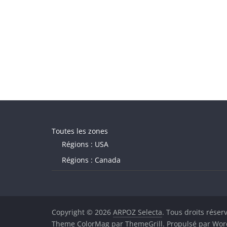
Toutes les zones
Régions : USA
Régions : Canada
Copyright © 2026
ARPOZ Selecta
. Tous droits réser
Theme
ColorMag
par ThemeGrill. Propulsé par
Wor