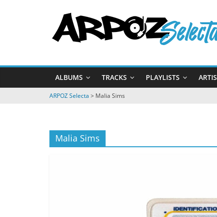
Passer
ARPOZ
au
contenu
Selecta
by
ALBUMS
TRACKS
PLAYLISTS
ARTI
ARPOZ
&
ARPOZ Selecta
>
Malia Sims
BENNO
Malia Sims