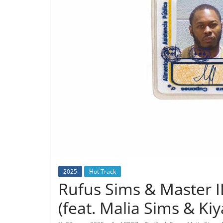
2025
Hot Track
Rufus Sims & Master I
(feat. Malia Sims & Ki