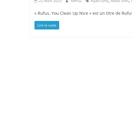
,
,
22 mars 2025
ARPOZ
Kiyah Sims
Malia Sims
« Rufus, You Clean Up Nice » est un titre de Rufu
Lire la suite