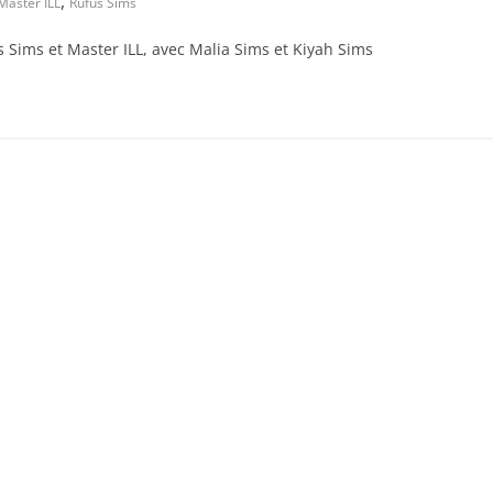
,
Master ILL
Rufus Sims
s Sims et Master ILL, avec Malia Sims et Kiyah Sims