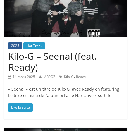
2025
Hot Track
Kilo-G – Seenal (feat.
Ready)
,
14 mars 2025
ARPOZ
Kilo-G
Ready
« Seenal » est un titre de Kilo-G, avec Ready en featuring.
Le titre est issu de l’album « False Narrative » sorti le
Lire la suite