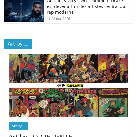
October’s Very Own : comment Drake
est devenu l’un des artistes central du
rap moderne
28 mai 2026
Art by …
Art by ...
Art by TORRE.PENTEL