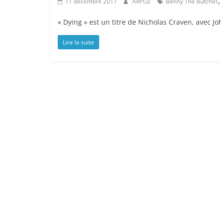
11 décembre 2017
ARPOZ
Benny The Butcher
« Dying » est un titre de Nicholas Craven, avec Jo
Lire la suite