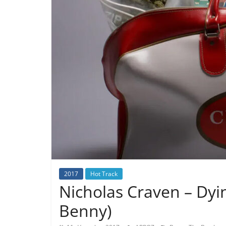
2017
Hot Track
Nicholas Craven – Dyin
Benny)