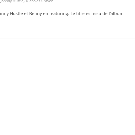
,
,
Johnny Hustle
Nicholas Craven
hnny Hustle et Benny en featuring. Le titre est issu de l’album