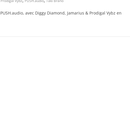
,
,
,
Prodigal Vybz
PUSH.audio
Taki Brano
 et PUSH.audio, avec Diggy Diamond, Jamarius & Prodigal Vybz en