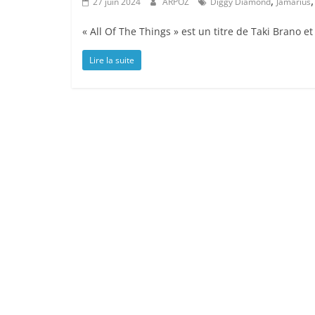
,
27 juin 2024
ARPOZ
Diggy Diamond
Jamarius
« All Of The Things » est un titre de Taki Brano
Lire la suite