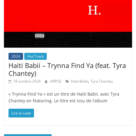
2024
Hot Track
Haiti Babii – Trynna Find Ya (feat. Tyra
Chantey)
,
18 octobre 2024
ARPOZ
Haiti Babii
Tyra Chantey
« Trynna Find Ya » est un titre de Haiti Babii, avec Tyra
Chantey en featuring. Le titre est issu de l’album
Lire la suite