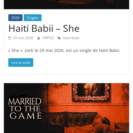
2026
Singles
Haiti Babii – She
29 mai 2026
ARPOZ
Haiti Babii
« She », sorti le 29 mai 2026, est un single de Haiti Babii.
Lire la suite