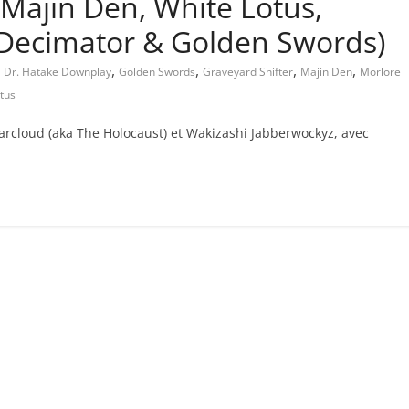
Majin Den, White Lotus,
 Decimator & Golden Swords)
,
,
,
,
,
Dr. Hatake Downplay
Golden Swords
Graveyard Shifter
Majin Den
Morlore
tus
e Warcloud (aka The Holocaust) et Wakizashi Jabberwockyz, avec