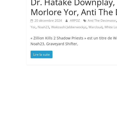
Dr. Hatake Downplay, 
Morlore Yor, Anti The
20 décembre 2024
ARPOZ
Anti The Decimator
,
,
,
,
Yor
Noah23
Wakizashi Jabberwockyz
Warcloud
White Lo
« Zillion Kills 2 Shadow Priests » est un titre d
Noah23, Graveyard Shifter,
Lire la suite