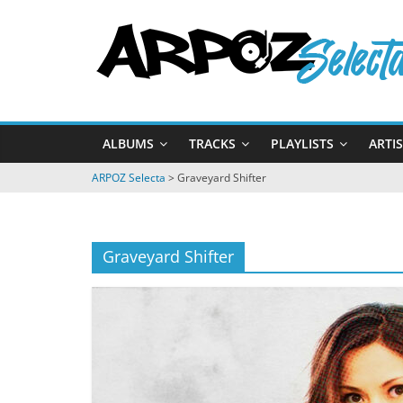
Passer
ARPOZ
au
contenu
Selecta
by
ALBUMS
TRACKS
PLAYLISTS
ARTI
ARPOZ
&
ARPOZ Selecta
>
Graveyard Shifter
BENNO
Graveyard Shifter