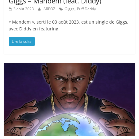
Giggs – Mandem (feat. Diddy)
,
3 août 2023
ARPOZ
Giggs
Puff Daddy
« Mandem », sorti le 03 août 2023, est un single de Giggs,
avec Diddy en featuring.
Lire la suite