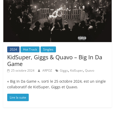
2024
Hot Track
Singles
KidSuper, Giggs & Quavo – Big In Da
Game
,
,
25 octobre 2024
ARPOZ
Giggs
KidSuper
Quavo
« Big In Da Game », sorti le 25 octobre 2024, est un single
collaboratif de KidSuper, Giggs et Quavo.
Lire la suite