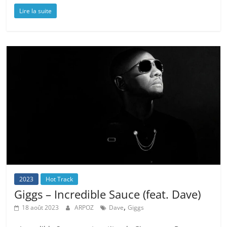
Lire la suite
2023
Hot Track
Giggs – Incredible Sauce (feat. Dave)
,
18 août 2023
ARPOZ
Dave
Giggs