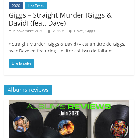
2020
Hot Track
Giggs – Straight Murder [Giggs &
David] (feat. Dave)
,
6 novembre 2020
ARPOZ
Dave
Giggs
« Straight Murder (Giggs & David) » est un titre de Giggs,
avec Dave en featuring. Le titre est issu de l’album
Lire la suite
Albums reviews