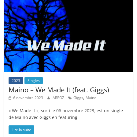
2023
Singles
Maino – We Made It (feat. Giggs)
,
6 novembre 2023
ARPOZ
Giggs
Maino
« We Made It », sorti le 06 novembre 2023, est un single
de Maino avec Giggs en featuring.
Lire la suite