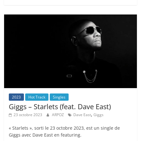
2023
Hot Track
Singles
Giggs – Starlets (feat. Dave East)
,
23 octobre 2023
ARPOZ
Dave East
Giggs
« Starlets », sorti le 23 octobre 2023, est un single de
Giggs avec Dave East en featuring.