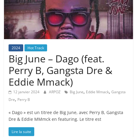
2024
Hot Track
Big June – Dago (feat.
Perry B, Gangsta Dre &
Eddie Mmack)
,
,
12 janvier 2024
ARPOZ
Big June
Eddie Mmack
Gangsta
,
Dre
Perry B
« Dago » est un titree de Big June, avec Perry B, Gangsta
Dre & Eddie MMmck en featuring. Le titre est
Lire la suite