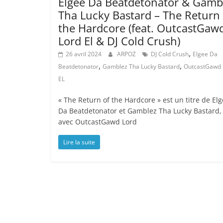
Elgee Da Beatdetonator & Gamb
Tha Lucky Bastard – The Return 
the Hardcore (feat. OutcastGaw
Lord El & DJ Cold Crush)
,
26 avril 2024
ARPOZ
DJ Cold Crush
Elgee Da
,
,
Beatdetonator
Gamblez Tha Lucky Bastard
OutcastGawd 
EL
« The Return of the Hardcore » est un titre de El
Da Beatdetonator et Gamblez Tha Lucky Bastard,
avec OutcastGawd Lord
Lire la suite