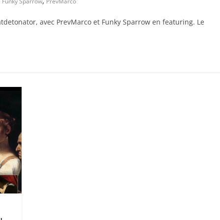
,
,
Funky Sparrow
PrevMarco
atdetonator, avec PrevMarco et Funky Sparrow en featuring. Le