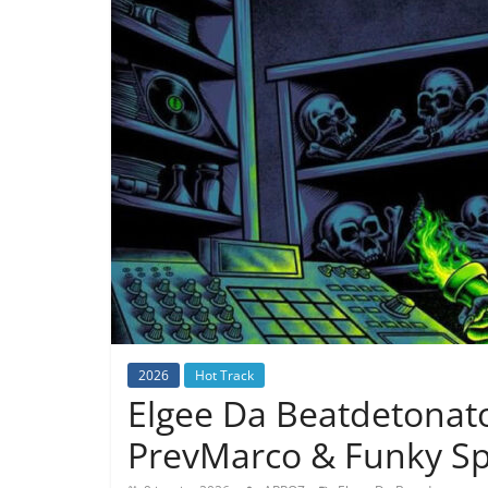
2026
Hot Track
Elgee Da Beatdetonato
PrevMarco & Funky S