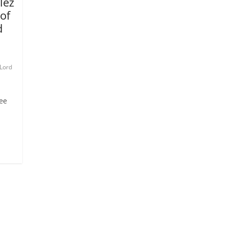
lez
of
d
Lord
gee