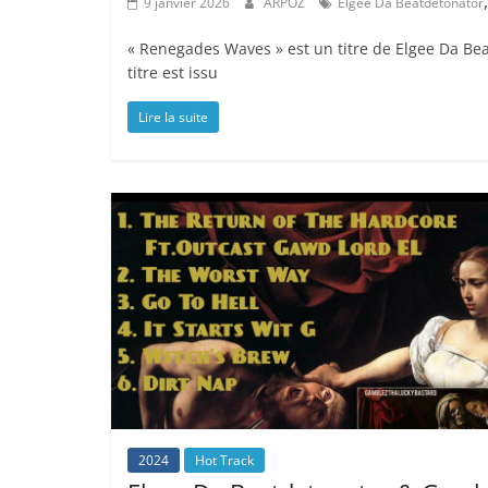
9 janvier 2026
ARPOZ
Elgee Da Beatdetonator
« Renegades Waves » est un titre de Elgee Da Be
titre est issu
Lire la suite
2024
Hot Track