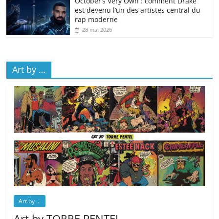
October’s Very Own : comment Drake
est devenu l’un des artistes central du
rap moderne
28 mai 2026
Art by …
Art by ...
Art by TORRE.PENTEL