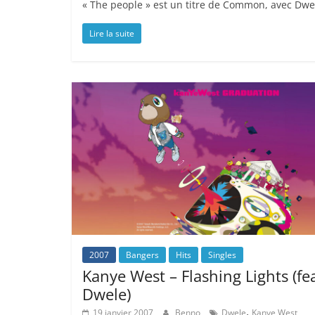
« The people » est un titre de Common, avec Dwele 
Lire la suite
2007
Bangers
Hits
Singles
Kanye West – Flashing Lights (fea
Dwele)
,
19 janvier 2007
Benno
Dwele
Kanye West