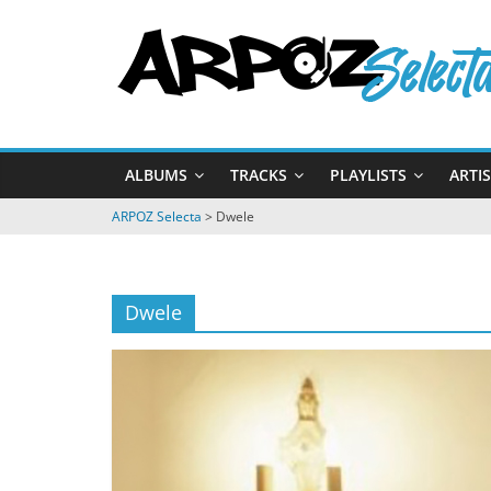
Passer
ARPOZ
au
contenu
Selecta
by
ALBUMS
TRACKS
PLAYLISTS
ARTI
ARPOZ
&
ARPOZ Selecta
>
Dwele
BENNO
Dwele