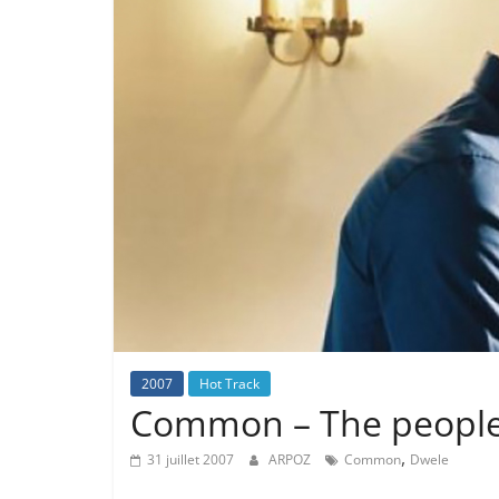
2007
Hot Track
Common – The people 
,
31 juillet 2007
ARPOZ
Common
Dwele