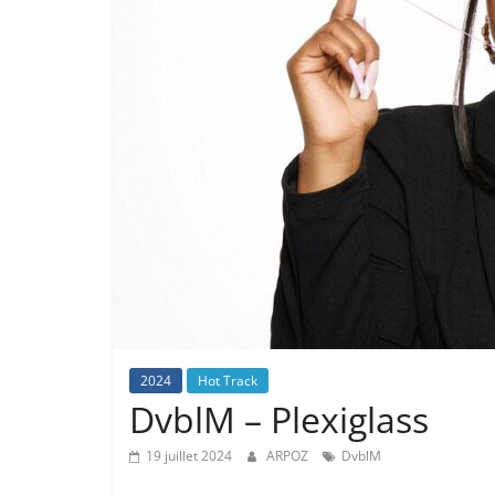
2024
Hot Track
DvblM – Plexiglass
19 juillet 2024
ARPOZ
DvblM