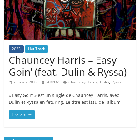
2023
Hot Track
Chauncey Harris – Easy
Goin’ (feat. Dulin & Ryssa)
,
,
21 mars 2023
ARPOZ
Chauncey Harris
Dulin
Ryssa
« Easy Goin’ » est un single de Chauncey Harris, avec
Dulin et Ryssa en feturing. Le titre est issu de l’album
Lire la suite