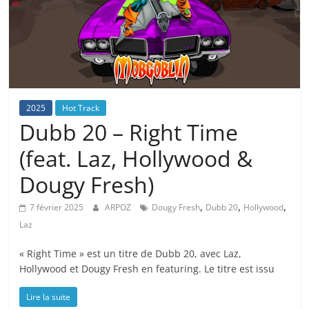
2025
Hot Track
Dubb 20 – Right Time
(feat. Laz, Hollywood &
Dougy Fresh)
,
,
,
7 février 2025
ARPOZ
Dougy Fresh
Dubb 20
Hollywood
Laz
« Right Time » est un titre de Dubb 20, avec Laz,
Hollywood et Dougy Fresh en featuring. Le titre est issu
Lire la suite