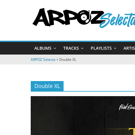
Passer
ARPOZ
au
contenu
Selecta
by
ALBUMS
TRACKS
PLAYLISTS
ARTI
ARPOZ
&
ARPOZ Selecta
>
Double XL
BENNO
Double XL