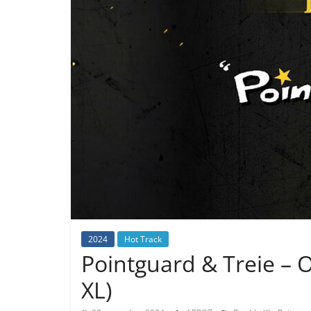
2024
Hot Track
Pointguard & Treie – O
XL)