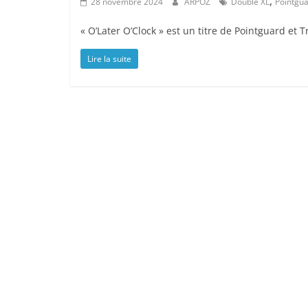
,
28 novembre 2024
ARPOZ
Double XL
Pointgu
« O’Later O’Clock » est un titre de Pointguard et T
Lire la suite