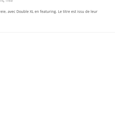
,
ard
Treie
reie, avec Double XL en featuring. Le titre est issu de leur