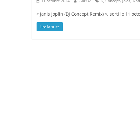
,
,
11 octobre 2024
ARPOZ
DJ Concept
J.Sos
Nat
« Janis Joplin (DJ Concept Remix) », sorti le 11 oc
Lire la suite