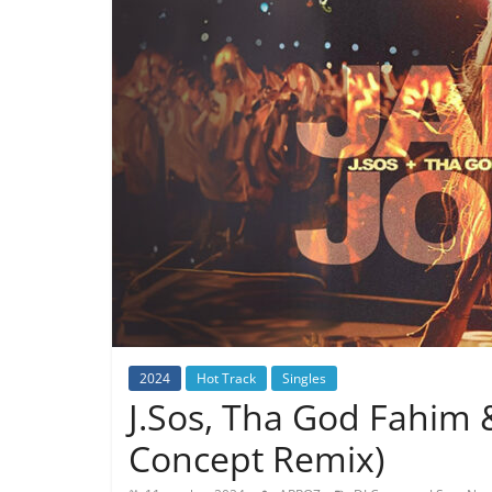
2024
Hot Track
Singles
J.Sos, Tha God Fahim &
Concept Remix)