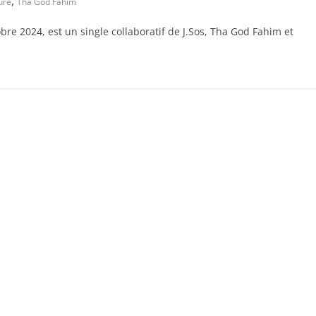
,
ure
Tha God Fahim
tobre 2024, est un single collaboratif de J.Sos, Tha God Fahim et