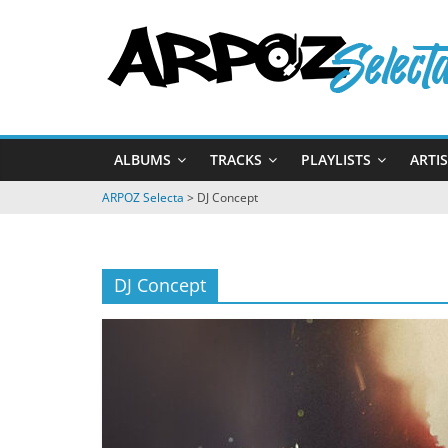
Passer
ARPOZ
au
contenu
Selecta
by
ALBUMS
TRACKS
PLAYLISTS
ARTI
ARPOZ
&
ARPOZ Selecta
>
DJ Concept
BENNO
DJ Concept