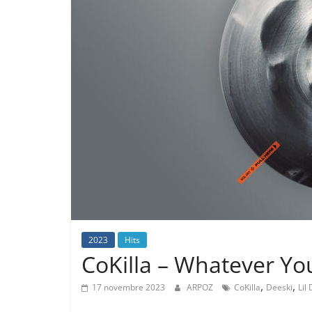
2023
Hits
CoKilla – Whatever You
,
,
17 novembre 2023
ARPOZ
CoKilla
Deeski
Lil