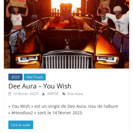
2023
Hot Track
Dee Aura – You Wish
14 février 2023
ARPOZ
Dee Aura
« You Wish » est un single de Dee Aura, issu de l’album
« #Hoodluv2 » sorti le 14 février 2023.
Lire la suite