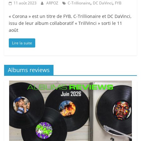
,
,
11 août 2023
ARPOZ
C-Trillionaire
DC DaVinci
FYB
« Corona » est un titre de FYB, C-Trillionaire et DC DaVinci,
issu de leur album collaboratif « TrillVinci » sorti le 11
août
Lire la suite
Albums reviews