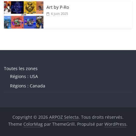
Art by P‑Ro
6 juin 2025
Toutes les zones
Régions : USA
Régions : Canada
Copyright © 2026
ARPOZ Selecta
. Tous droits réservés.
Theme
ColorMag
par ThemeGrill. Propulsé par
WordPress
.