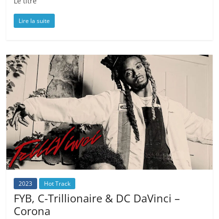
Le titre
Lire la suite
2023
Hot Track
FYB, C-Trillionaire & DC DaVinci –
Corona