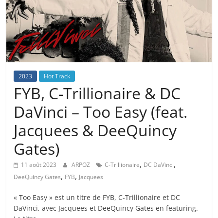
2023
Hot Track
FYB, C-Trillionaire & DC
DaVinci – Too Easy (feat.
Jacquees & DeeQuincy
Gates)
,
,
11 août 2023
ARPOZ
C-Trillionaire
DC DaVinci
,
,
DeeQuincy Gates
FYB
Jacquees
« Too Easy » est un titre de FYB, C-Trillionaire et DC
DaVinci, avec Jacquees et DeeQuincy Gates en featuring.