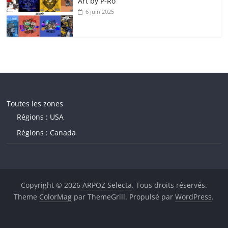
Art by P‑Ro
6 juin 2025
Toutes les zones
Régions : USA
Régions : Canada
Copyright © 2026
ARPOZ Selecta
. Tous droits réservés.
Theme
ColorMag
par ThemeGrill. Propulsé par
WordPress
.