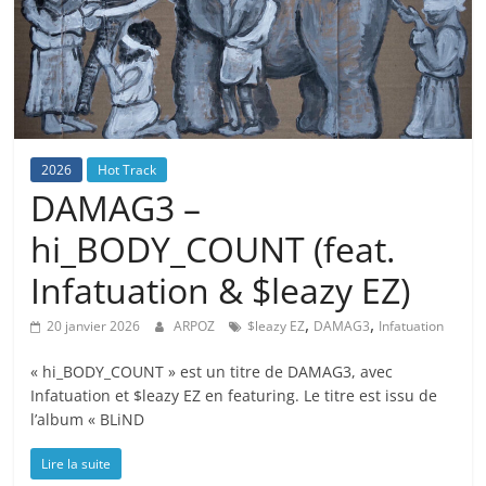
2026
Hot Track
DAMAG3 –
hi_BODY_COUNT (feat.
Infatuation & $leazy EZ)
,
,
20 janvier 2026
ARPOZ
$leazy EZ
DAMAG3
Infatuation
« hi_BODY_COUNT » est un titre de DAMAG3, avec
Infatuation et $leazy EZ en featuring. Le titre est issu de
l’album « BLiND
Lire la suite