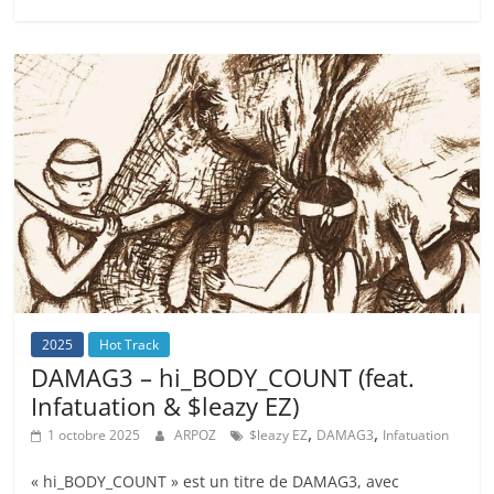
2025
Hot Track
DAMAG3 – hi_BODY_COUNT (feat.
Infatuation & $leazy EZ)
,
,
1 octobre 2025
ARPOZ
$leazy EZ
DAMAG3
Infatuation
« hi_BODY_COUNT » est un titre de DAMAG3, avec