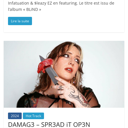
Infatuation & $leazy EZ en featuring. Le titre est issu de
l’album « BLiND »
Lire la suite
2024
Hot Track
DAMAG3 – SPR3AD iT OP3N