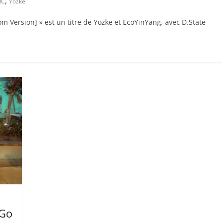
,
IC
Yozke
om Version] » est un titre de Yozke et EcoYinYang, avec D.State
 Go