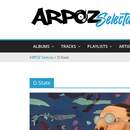
Passer
ARPOZ
au
contenu
Selecta
by
ALBUMS
TRACKS
PLAYLISTS
ARTI
ARPOZ
&
ARPOZ Selecta
>
D.State
BENNO
D.State