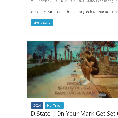
,
,
13 février 2025
ARPOZ
D.State
EcoYinYang
N
« 7 Cities Muzik (In The Loop) [Leck Remix Rec Ro
Lire la suite
2024
Hot Track
D.State – On Your Mark Get Set