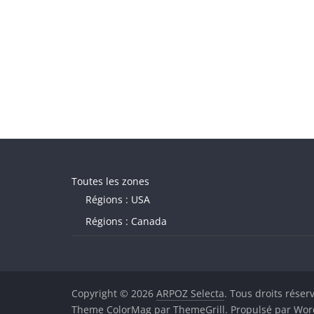
Toutes les zones
Régions : USA
Régions : Canada
Copyright © 2026
ARPOZ Selecta
. Tous droits réser
Theme
ColorMag
par ThemeGrill. Propulsé par
Wor