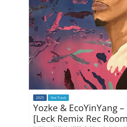
2025
Hot Track
Yozke & EcoYinYang – 7
[Leck Remix Rec Room V