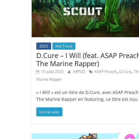
2025
Hot Track
D.Cure – I Will (feat. ASAP Preac
The Marine Rapper)
,
,
15 août 2025
ARPOZ
ASAP Preach
D.Cure
Th
Marine Rapper
« I Will » est un titre de D.Cure, avec ASAP Preach
The Marine Rapper en featuring. Le titre est issu
Lire la suite