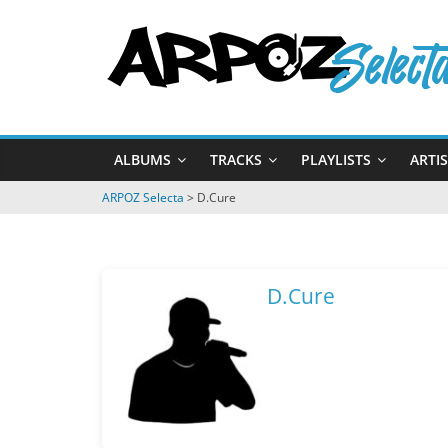
Passer
ARPOZ
au
contenu
Selecta
by
ALBUMS
TRACKS
PLAYLISTS
ARTI
ARPOZ
&
ARPOZ Selecta
>
D.Cure
BENNO
D.Cure