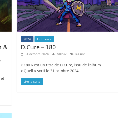
2024
Hot Track
h &
D.Cure – 180
31 octobre 2024
ARPOZ
D.Cure
e
« 180 » est un titre de D.Cure, issu de l’album
« Quell » sorti le 31 octobre 2024.
 et
Lire la suite