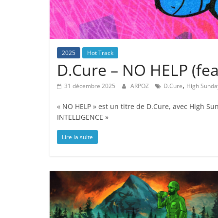
2025
Hot Track
D.Cure – NO HELP (fea
,
31 décembre 2025
ARPOZ
D.Cure
High Sunda
« NO HELP » est un titre de D.Cure, avec High Sun
INTELLIGENCE »
Lire la suite