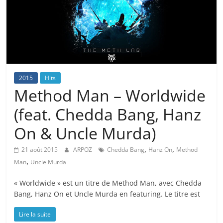
2015
Hits
Method Man – Worldwide
(feat. Chedda Bang, Hanz
On & Uncle Murda)
,
,
21 août 2015
ARPOZ
Chedda Bang
Hanz On
Method
,
Man
Uncle Murda
« Worldwide » est un titre de Method Man, avec Chedda
Bang, Hanz On et Uncle Murda en featuring. Le titre est
Lire la suite