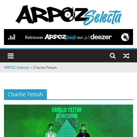
Passer
au
contenu
ARPOZ
Selecta
by
ARPOZ Selecta
>
Charlie Fettah
ARPOZ
&
BENNO
Charlie Fettah