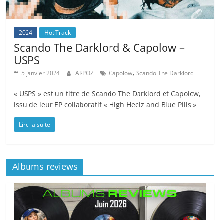
2024
Hot Track
Scando The Darklord & Capolow –
USPS
,
5 janvier 2024
ARPOZ
Capolow
Scando The Darklord
« USPS » est un titre de Scando The Darklord et Capolow,
issu de leur EP collaboratif « High Heelz and Blue Pills »
Lire la suite
Albums reviews