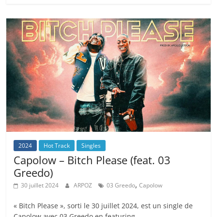
2024
Hot Track
Singles
Capolow – Bitch Please (feat. 03
Greedo)
,
30 juillet 2024
ARPOZ
03 Greedo
Capolow
« Bitch Please », sorti le 30 juillet 2024, est un single de
Capolow avec 03 Greedo en featuring.