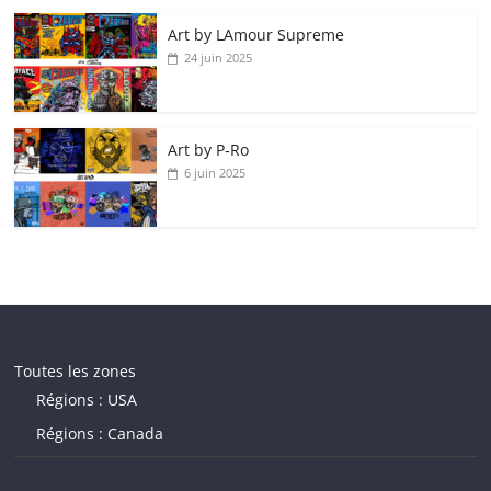
Art by LAmour Supreme
24 juin 2025
Art by P‑Ro
6 juin 2025
Toutes les zones
Régions : USA
Régions : Canada