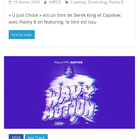
,
,
16 février 2024
ARPOZ
Capolow
Derek King
Flashy B
« U Just Chose » est un titre de Derek King et Capolow,
avec Flashy B en featuring. le titre est issu
Lire la suite
2024
Hot Track