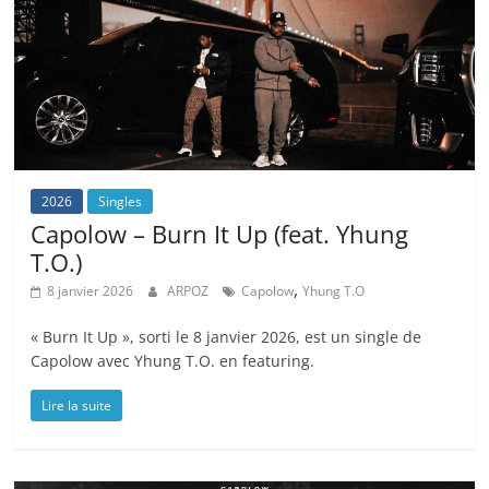
2026
Singles
Capolow – Burn It Up (feat. Yhung
T.O.)
,
8 janvier 2026
ARPOZ
Capolow
Yhung T.O
« Burn It Up », sorti le 8 janvier 2026, est un single de
Capolow avec Yhung T.O. en featuring.
Lire la suite