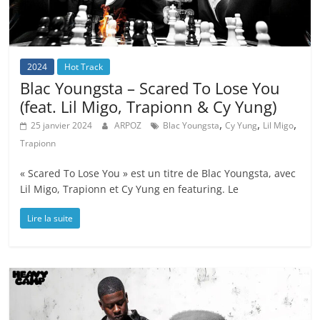
2024
Hot Track
Blac Youngsta – Scared To Lose You
(feat. Lil Migo, Trapionn & Cy Yung)
,
,
,
25 janvier 2024
ARPOZ
Blac Youngsta
Cy Yung
Lil Migo
Trapionn
« Scared To Lose You » est un titre de Blac Youngsta, avec
Lil Migo, Trapionn et Cy Yung en featuring. Le
Lire la suite