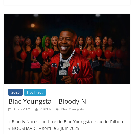
2025
Hot Track
Blac Youngsta – Bloody N
3 juin 2025
ARPOZ
Blac Youngsta
« Bloody N » est un titre de Blac Youngsta, issu de l’album
« NOOSHAADE » sorti le 3 juin 2025.