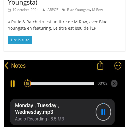
Youngsta)
,
19 octobre 2024
ARPOZ
Blac Youngsta
M Row
« Rude & Ratchet » est un titre de M Row, avec Blac
Youngsta en featuring. Le titre est issu de l’EP
Lire la suite