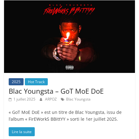
2025
Hot Track
Blac Youngsta – GoT MoE DoE
1 juillet 2025
ARPOZ
Blac Youngsta
« GoT MoE DoE » est un titre de Blac Youngsta, issu de
l’album « FirEWorkS BBittYY » sorti le 1er juillet 2025.
Lire la suite