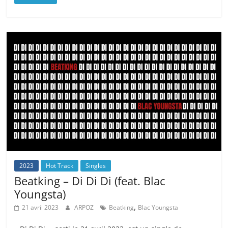
2023
Hot Track
Singles
Beatking – Di Di Di (feat. Blac
Youngsta)
,
21 avril 2023
ARPOZ
Beatking
Blac Youngsta