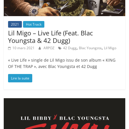
2021
Hot Track
Lil Migo – Live Life (Feat. Blac
Youngsta & 42 Dugg)
,
,
10 mars 2021
ARPOZ
42 Dugg
Blac Youngsta
Lil Migo
« Live Life » single de Lil Migo issu de son album « KING
OF THE TRAP », avec Blac Youngsta et 42 Dugg
Lire la suite