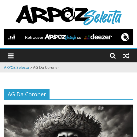
Passer
au
contenu
ARPOZ
Selecta
by
ARPOZ Selecta
>
AG Da Coroner
ARPOZ
&
BENNO
AG Da Coroner