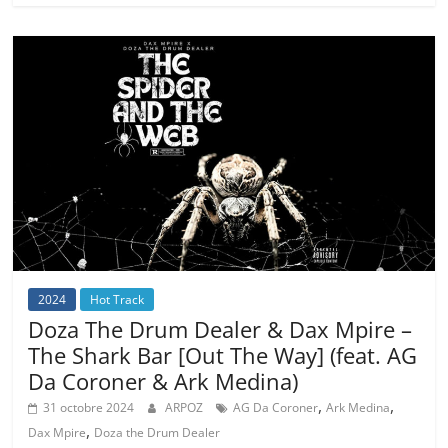
2024
Hot Track
Doza The Drum Dealer & Dax Mpire –
The Shark Bar [Out The Way] (feat. AG
Da Coroner & Ark Medina)
,
,
31 octobre 2024
ARPOZ
AG Da Coroner
Ark Medina
,
Dax Mpire
Doza the Drum Dealer