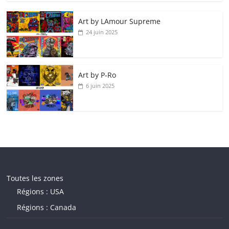
Art by LAmour Supreme
24 juin 2025
Art by P‑Ro
6 juin 2025
Toutes les zones
Régions : USA
Régions : Canada