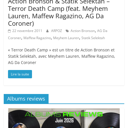
Action Bronson & Statik Selektah –
Terror Death Camp (feat. Meyhem
Lauren, Maffew Ragazino, AG Da
Coroner)
,
22 novembre 2011
ARPOZ
Action Bronson
AG Da
,
,
,
Coroner
Maffew Ragazino
Meyhem Lauren
Statik Selektah
« Terror Death Camp » est un titre de Action Bronson et
Statik Selektah, avec Meyhem Lauren, Maffew Ragazino,
AG Da Coroner
Lire la suite
Albums reviews