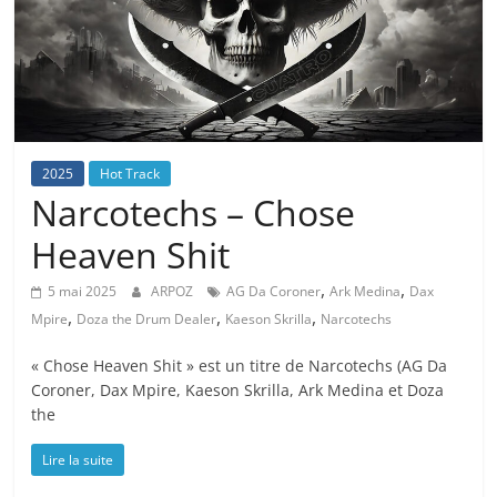
2025
Hot Track
Narcotechs – Chose
Heaven Shit
,
,
5 mai 2025
ARPOZ
AG Da Coroner
Ark Medina
Dax
,
,
,
Mpire
Doza the Drum Dealer
Kaeson Skrilla
Narcotechs
« Chose Heaven Shit » est un titre de Narcotechs (AG Da
Coroner, Dax Mpire, Kaeson Skrilla, Ark Medina et Doza
the
Lire la suite