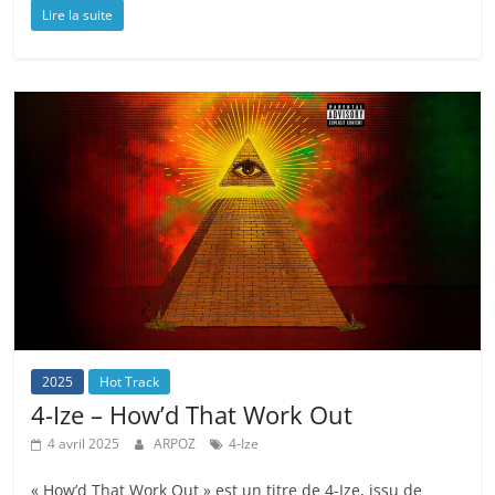
Lire la suite
2025
Hot Track
4-Ize – How’d That Work Out
4 avril 2025
ARPOZ
4-Ize
« How’d That Work Out » est un titre de 4-Ize, issu de