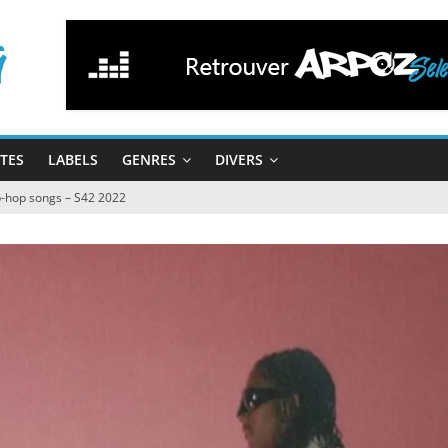
STES
LABELS
GENRES
DIVERS
ip-hop songs – S42 2022