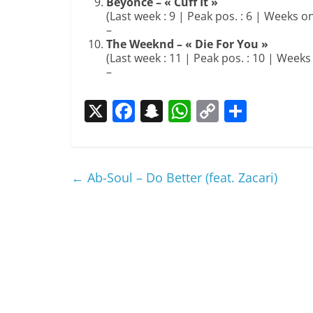
Beyonce – « Cuff It »
(Last week : 9 | Peak pos. : 6 | Weeks on
–
The Weeknd – « Die For You »
(Last week : 11 | Peak pos. : 10 | Weeks 
–
X
F
S
W
C
P
a
n
h
o
ar
c
a
at
p
ta
e
p
s
y
g
←
Ab-Soul – Do Better (feat. Zacari)
b
c
A
Li
er
o
h
p
n
o
at
p
k
k