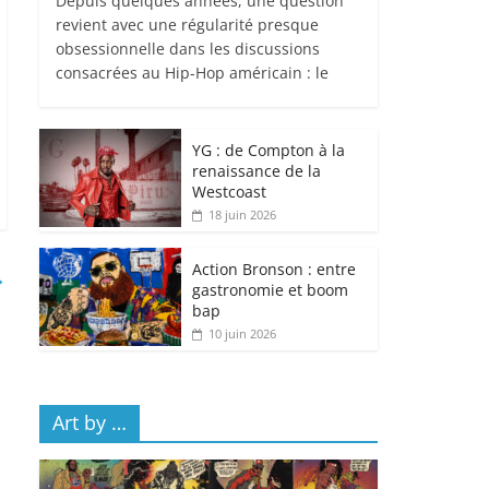
Depuis quelques années, une question
revient avec une régularité presque
obsessionnelle dans les discussions
consacrées au Hip-Hop américain : le
YG : de Compton à la
renaissance de la
Westcoast
18 juin 2026
Action Bronson : entre
→
gastronomie et boom
bap
10 juin 2026
Art by …