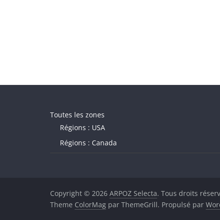
Toutes les zones
Régions : USA
Régions : Canada
Copyright © 2026
ARPOZ Selecta
. Tous droits réser
Theme
ColorMag
par ThemeGrill. Propulsé par
Wor