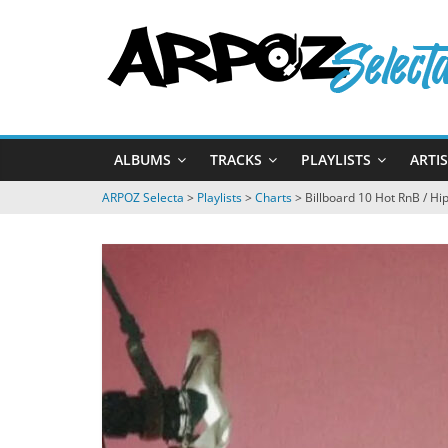
Passer
ARPOZ
au
contenu
Selecta
by
ALBUMS
TRACKS
PLAYLISTS
ARTI
ARPOZ
&
ARPOZ Selecta
>
Playlists
>
Charts
>
Billboard 10 Hot RnB / H
BENNO