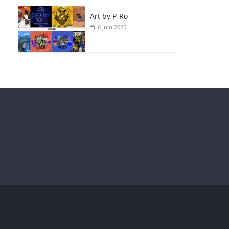
Art by P‑Ro
6 juin 2025