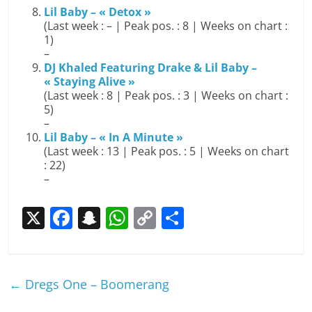
Lil Baby – « Detox »
(Last week : – | Peak pos. : 8 | Weeks on chart :
1)
–
DJ Khaled Featuring Drake & Lil Baby –
« Staying Alive »
(Last week : 8 | Peak pos. : 3 | Weeks on chart :
5)
–
Lil Baby – « In A Minute »
(Last week : 13 | Peak pos. : 5 | Weeks on chart
: 22)
–
X
F
S
W
C
P
a
n
h
o
ar
c
a
at
p
ta
e
p
s
y
g
←
Dregs One – Boomerang
b
c
A
Li
er