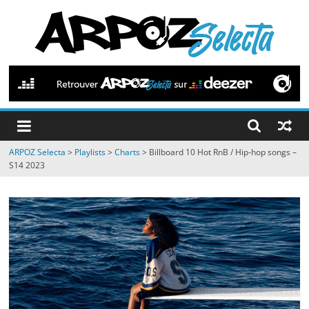
Passer
au
contenu
ARPOZ
Selecta
by
ARPOZ Selecta
>
Playlists
>
Charts
>
Billboard 10 Hot RnB / Hip-hop songs –
ARPOZ
S14 2023
&
BENNO