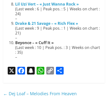
Lil Uzi Vert – « Just Wanna Rock »
(Last week : 6 | Peak pos. : 5 | Weeks on chart :
24)
–
Drake & 21 Savage – « Rich Flex »
(Last week : 9 | Peak pos. : 1 | Weeks on chart :
21)
–
Beyonce – « Cuff It »
(Last week : 10 | Peak pos. : 3 | Weeks on chart
: 35)
–
X
F
S
W
C
P
a
n
h
o
ar
c
a
at
p
ta
e
p
s
y
g
←
Dej Loaf – Melodies From Heaven
b
c
A
Li
er