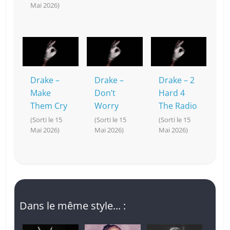
Mai 2026)
Drake –
Drake –
Drake – 2
Make
Don’t
Hard 4
Them Cry
Worry
The Radio
(Sorti le 15
(Sorti le 15
(Sorti le 15
Mai 2026)
Mai 2026)
Mai 2026)
Dans le même style... :