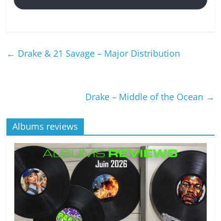
←
Drake & 21 Savage – Major Distribution
Drake – Middle of the Ocean
→
Albums reviews