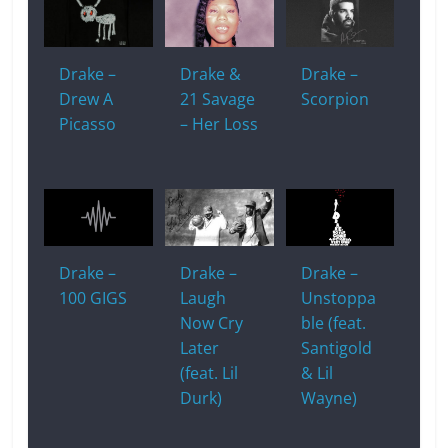
Drake –
Drake &
Drake –
Drew A
21 Savage
Scorpion
Picasso
– Her Loss
Drake –
Drake –
Drake –
100 GIGS
Laugh
Unstoppa
Now Cry
ble (feat.
Later
Santigold
(feat. Lil
& Lil
Durk)
Wayne)