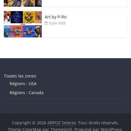
Art by P‑Ro
6 juin 2025
Toutes les zones
Régions : USA
Régions : Canada
Copyright © 2026
ARPOZ Selecta
. Tous droits réservés.
Theme
ColorMag
par ThemeGrill. Propulsé par
WordPress
.