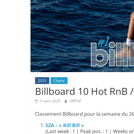
2023
Charts
Billboard 10 Hot RnB 
5 mars 2023
ARPOZ
Classement Billboard pour la semaine du 26
SZA – « Kill Bill »
(Last week : 1 | Peak pos. : 1 | Weeks on