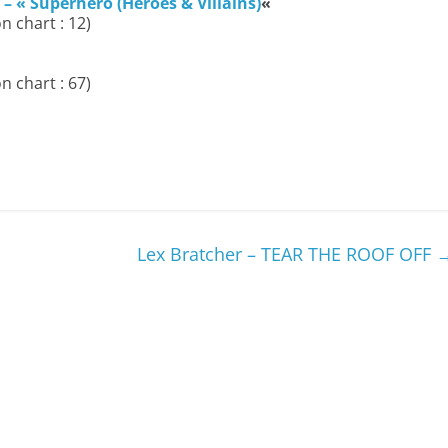
 « Superhero (Heroes & Villains)
«
n chart : 12)
n chart : 67)
Lex Bratcher – TEAR THE ROOF OFF