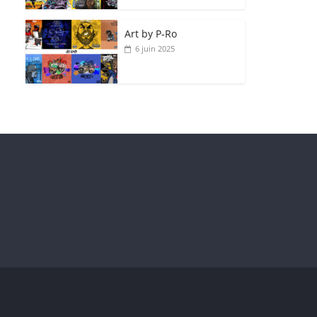
Art by P‑Ro
6 juin 2025