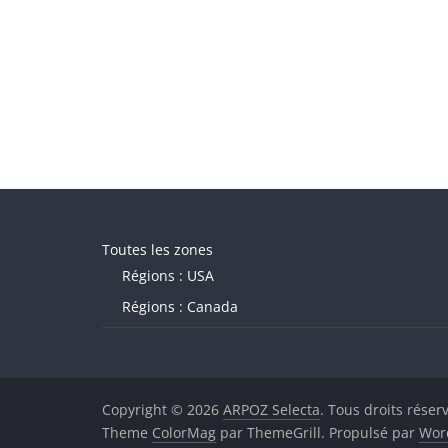
Toutes les zones
Régions : USA
Régions : Canada
Copyright © 2026
ARPOZ Selecta
. Tous droits réser
Theme
ColorMag
par ThemeGrill. Propulsé par
Wor