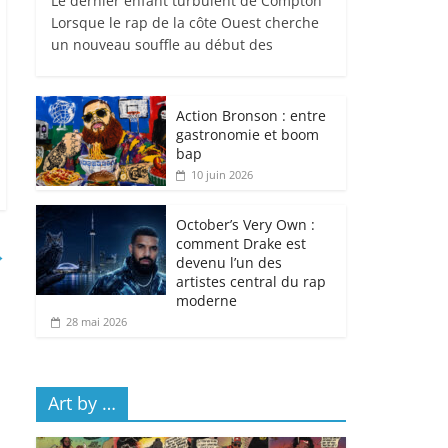
Le dernier enfant turbulent de Compton
Lorsque le rap de la côte Ouest cherche
un nouveau souffle au début des
Action Bronson : entre
gastronomie et boom
bap
10 juin 2026
October’s Very Own :
comment Drake est
→
devenu l’un des
artistes central du rap
moderne
28 mai 2026
Art by …