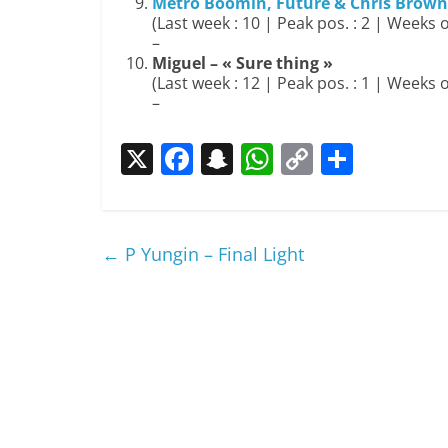
Metro Boomin, Future & Chris Brown –
(Last week : 10 | Peak pos. : 2 | Weeks o
–
Miguel – « Sure thing »
(Last week : 12 | Peak pos. : 1 | Weeks o
–
X
F
S
W
C
P
a
n
h
o
ar
c
a
at
p
ta
e
p
s
y
g
←
P Yungin – Final Light
b
c
A
Li
er
o
h
p
n
o
at
p
k
k