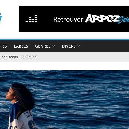
STES
LABELS
GENRES
DIVERS
ip-hop songs – S09 2023