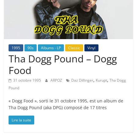
1995
90s
Albums - LP
Classic
Vinyl
Tha Dogg Pound – Dogg
Food
,
,
31 octobre 1995
ARPOZ
Daz Dillinger
Kurupt
Tha Dogg
Pound
« Dogg Food », sorti le 31 octobre 1995, est un album de
Tha Dogg Pound (aka DPG) composé de 17 titres
Lire la suite